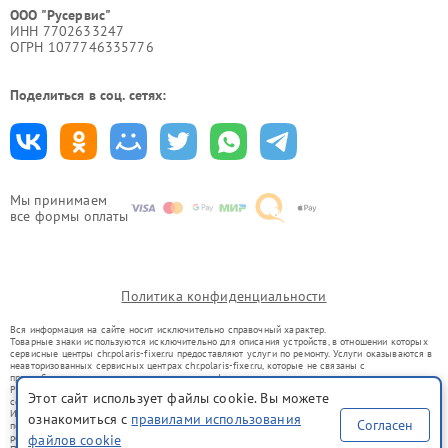
ООО "Русервис"
ИНН 7702633247
ОГРН 1077746335776
Поделиться в соц. сетях:
Мы принимаем
все формы оплаты
Политика конфиденциальности
Вся информация на сайте носит исключительно справочный характер.
Товарные знаки используются исключительно для описания устройств, в отношении которых
сервисные центры chr.polaris-fixer.ru предоставляют услуги по ремонту. Услуги оказываются в
неавторизованных сервисных центрах chr.polaris-fixer.ru, которые не связаны с
правообладателями товарных знаков или их официальными представителями.
Ремонт осуществляется для устройств, уже введенных в гражданский оборот в соответствии
Этот сайт использует файлы cookie. Вы можете
со статьей 1487 ГК РФ.
Использование товарных знаков не преследует цели индивидуализации услуг или введения
ознакомиться с
правилами использования
Согласен
потребителей в заблуждение, а служит для информирования о предоставляемых услугах по
файлов cookie
ремонту техники указанных брендов.