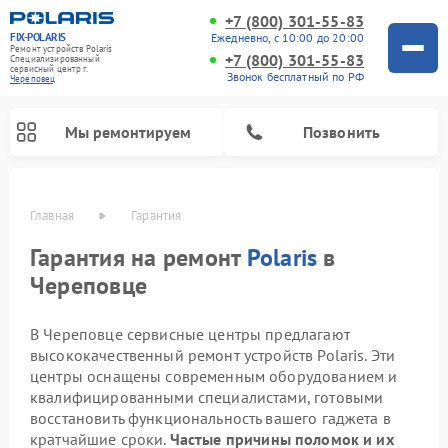
+7 (800) 301-55-83
FIX-POLARIS
Ежедневно, с 10:00 до 20:00
Ремонт устройств Polaris
+7 (800) 301-55-83
Специализированный
cервисный центр г.
Звонок бесплатный по РФ
Череповец
Мы ремонтируем
Позвонить
Главная
Гарантия
Гарантия на ремонт
Polaris
в
Череповце
В Череповце сервисные центры предлагают
высококачественный ремонт устройств Polaris. Эти
центры оснащены современным оборудованием и
квалифицированными специалистами, готовыми
Ремонт водонагревателей Polaris
Ремонт микроволновых печей Polaris
Ремонт увлажнителей воздуха Polaris
Ремонт планетарных миксеров Polaris
Ремонт вертикальных пылесосов Polaris
Ремонт роботов-пылесосов Polaris
восстановить функциональность вашего гаджета в
кратчайшие сроки.
Частые причины поломок и их